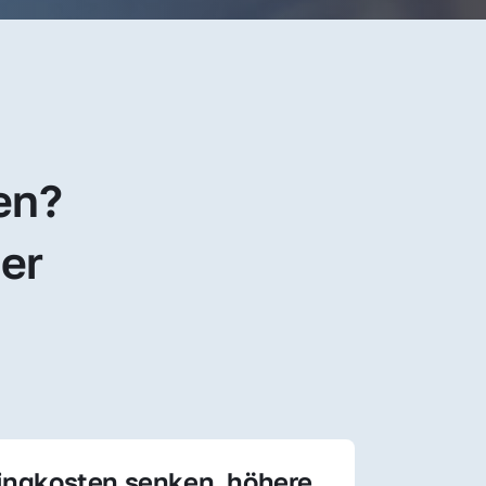
en? 
er 
ingkosten senken, höhere 