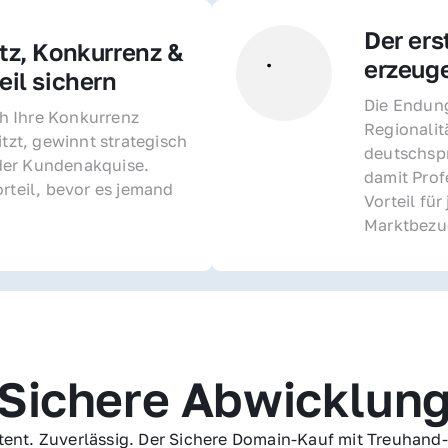
Der ers
z, Konkurrenz & 
erzeug
il sichern 
Die Endung 
 Ihre Konkurrenz 
Regionalit
itzt, gewinnt strategisch 
deutschspr
er Kundenakquise. 
damit Profe
rteil, bevor es jemand 
Vorteil fü
Marktbezu
Sichere Abwicklun
ent. Zuverlässig. Der Sichere Domain-Kauf mit Treuhand-