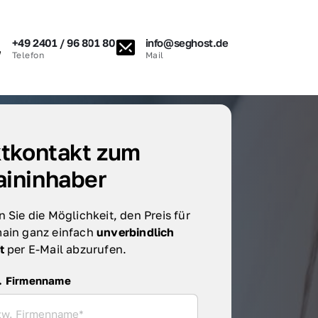
+49 2401 / 96 801 80
info@seghost.de
Telefon
Mail
tkontakt zum 
ininhaber
 Sie die Möglichkeit, den Preis für 
ain ganz einfach 
unverbindlich 
t 
per E-Mail abzurufen.
irmenname
. Firmenname