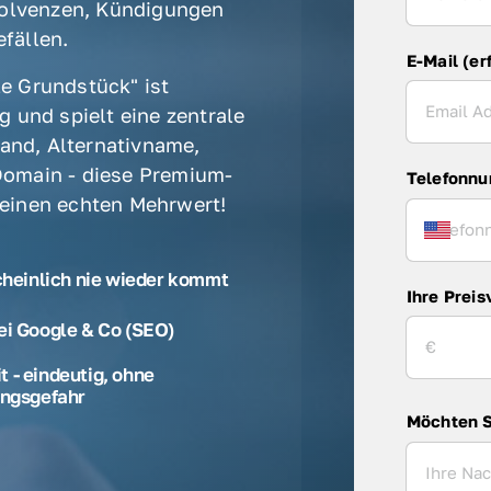
olvenzen, Kündigungen 
fällen. 
E-Mail (er
e Grundstück" ist 
 und spielt eine zentrale 
rand, Alternativname, 
omain - diese Premium-
Telefonn
 einen echten Mehrwert! 
cheinlich nie wieder kommt
Ihre Preis
ei Google & Co (SEO)
 - eindeutig, ohne
ngsgefahr
Möchten S