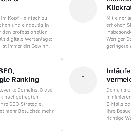
r
Klickra
 im Kopf – einfach zu 
Mit einer 
hen und eindeutig in 
erhöhen Si
den professionellen 
insbesonde
als digitale Wertanlage: 
Weniger St
ist immer ein Gewinn.
geringere
EO, 
Irrläufe
gle Ranking
vermei
evante Domains. Diese 
Domains oh
rk nachgefragten 
minimieren
Ihre SEO-Strategie. 
E-Mails o
et mehr Besucher, mehr 
Ihre Besuc
richtige W