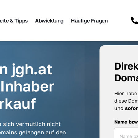
eile & Tipps
Abwicklung
Häufige Fragen
 jgh.at 
Direk
Doma
Inhaber 
Hier haben
rkauf
diese Dom
und 
sofor
Name bzw. F
Name bzw
 sich vermutlich nicht 
mains gelangen auf den 