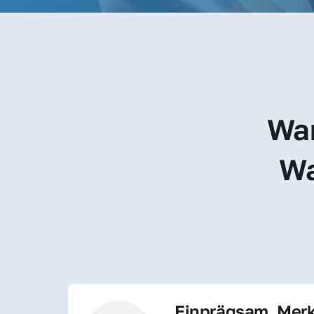
War
Wa
Einprägsam, Merk